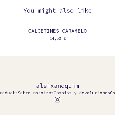
You might also like
CALCETINES CARAMELO
Sold
14,50
€
aleixandquim
roducts
Sobre nosotras
Cambios y devoluciones
C