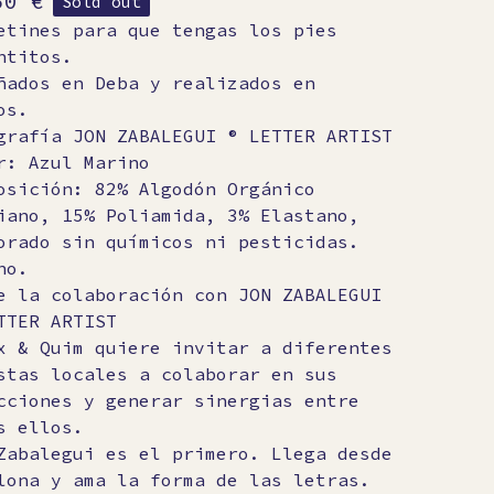
50
€
Sold out
etines para que tengas los pies
ntitos.
ñados en Deba y realizados en
os.
grafía JON ZABALEGUI ® LETTER ARTIST
r: Azul Marino
osición: 82% Algodón Orgánico
iano, 15% Poliamida, 3% Elastano,
orado sin químicos ni pesticidas.
no.
e la colaboración con JON ZABALEGUI
TTER ARTIST
x & Quim quiere invitar a diferentes
stas locales a colaborar en sus
cciones y generar sinergias entre
s ellos.
Zabalegui es el primero. Llega desde
lona y ama la forma de las letras.