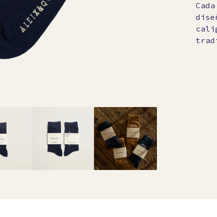
Cada
dise
cali
trad