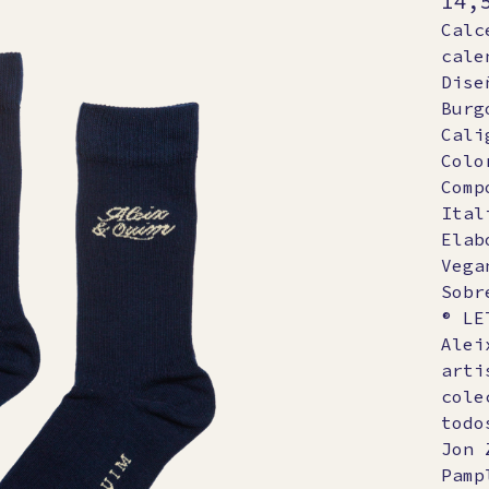
14,
Calc
cale
Dise
Burg
Cali
Colo
Comp
Ital
Elab
Vega
Sobr
® LE
Alei
arti
cole
todo
Jon 
Pamp