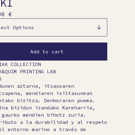
KI
00
€
Add to cart
IAK COLLECTION
X&QUIM PRINTING LAB
5
dunen aztarna, itsasoaren
tzapena, mendiaren isiltasunean
etako bizitza. Denboraren poema.
ina bizidun izandako Kareharria,
 gaurko mendien bihotz zuria.
ributo a la durabilidad y al respeto
el entorno marino a través de