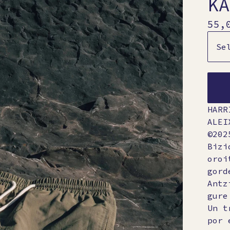
KA
55,
HARR
ALEI
©202
Bizi
oroi
gord
Antz
gure
Un t
por 