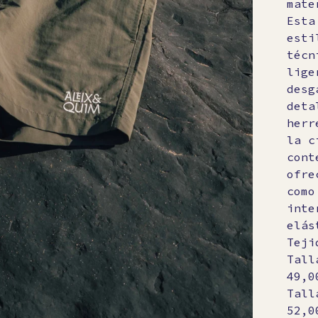
mate
Esta
esti
técn
lige
desg
deta
herr
la c
cont
ofre
como
inte
elás
Teji
Tall
49,0
Tall
52,0