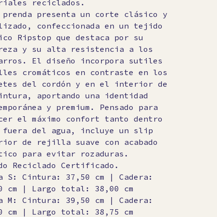
riales reciclados.
 prenda presenta un corte clásico y
lizado, confeccionada en un tejido
ico Ripstop que destaca por su
reza y su alta resistencia a los
arros. El diseño incorpora sutiles
lles cromáticos en contraste en los
etes del cordón y en el interior de
intura, aportando una identidad
emporánea y premium. Pensado para
cer el máximo confort tanto dentro
 fuera del agua, incluye un slip
rior de rejilla suave con acabado
tico para evitar rozaduras.
do Reciclado Certificado.
a S: Cintura: 37,50 cm | Cadera:
0 cm | Largo total: 38,00 cm
a M: Cintura: 39,50 cm | Cadera:
0 cm | Largo total: 38,75 cm